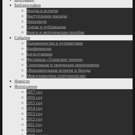
Библиография
Беседы и встречи
Выступления доклады
Проповеди
Статьи и публикации
Книги и методические пособия
События
Паломничества и путешествия
Конференции
Богослужение
Фестиваль «Татевские чтения»
Спортивные и творческие мероприятия
Образовательные встречи и беседы
Международное сотрудничество
Новости
Фотогалерея
2017 год
2016 год
2015 год
2014 год
2013 год
2012 год
2011 год
2010 год