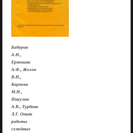
Бабурин
А.Н.,
Ермошин
А.Ф., Жохов
В.Н.,
Карпова
М.Н.,
Никулин
А.В., Турбина
Л.Г. Опыт
работы
семейных