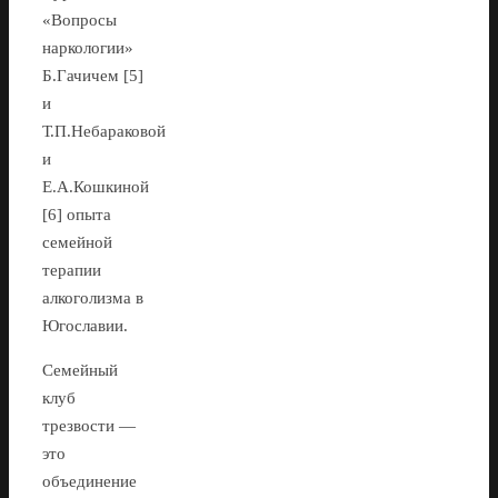
«Вопросы
наркологии»
Б.Гачичем [5]
и
Т.П.Небараковой
и
Е.А.Кошкиной
[6] опыта
семейной
терапии
алкоголизма в
Югославии.
Семейный
клуб
трезвости —
это
объединение