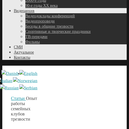
2000-е годы
90-е годы XX века
Видеоархив
Видеодоклады конференций
Видеопроповеди
Беседы в общине трезвости
Спортивные и творческие праздники
ТВ-передачи
Фильмы
СМИ
Актуальное
Контакты
Статьи
Опыт
работы
семейных
клубов
трезвости