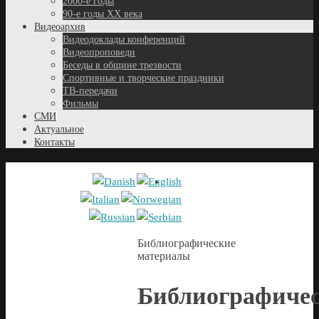
2000-е годы
90-е годы XX века
Видеоархив
Видеодоклады конференций
Видеопроповеди
Беседы в общине трезвости
Спортивные и творческие праздники
ТВ-передачи
Фильмы
СМИ
Актуальное
Контакты
Библиографические
материалы
Библиографиче