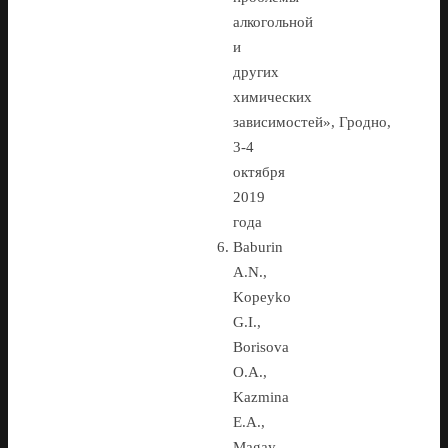
алкогольной
и
других
химических
зависимостей», Гродно,
3-4
октября
2019
года
Baburin
A.N.,
Kopeyko
G.I.,
Borisova
O.A.,
Kazmina
E.A.,
Magay