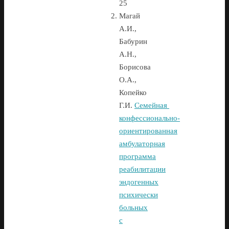
25
Магай
А.И.,
Бабурин
А.Н.,
Борисова
О.А.,
Копейко
Г.И.
Семейная
конфессионально-
ориентированная
амбулаторная
программа
реабилитации
эндогенных
психически
больных
с