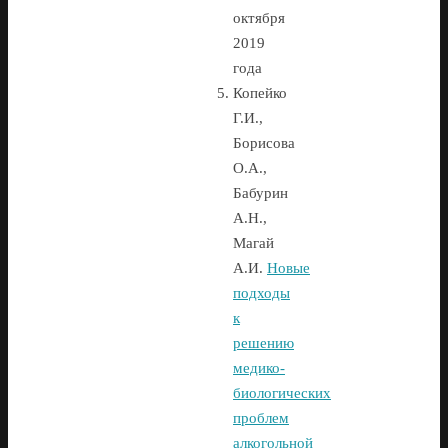
октября
2019
года
Копейко
Г.И.,
Борисова
О.А.,
Бабурин
А.Н.,
Магай
А.И.
Новые
подходы
к
решению
медико-
биологических
проблем
алкогольной