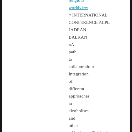
religious
worldview
// INTERNATIONAL
CONFERENCE ALPE
JADRAN
BALKAN
«A
path
to
collaboration:
Integration
of
different
approaches
to
alcoholism
and
other