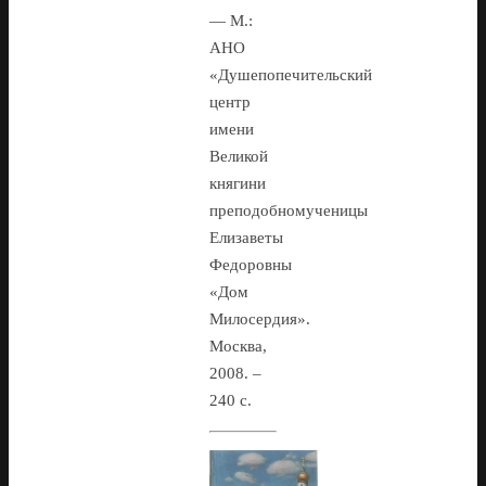
— М.:
АНО
«Душепопечительский
центр
имени
Великой
княгини
преподобномученицы
Елизаветы
Федоровны
«Дом
Милосердия».
Москва,
2008. –
240 c.