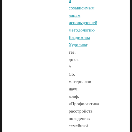
и
созависимым
лицам,
использующей
методологию
Владимира
Худолина
:
тез.
докл.
//
Сб.
материалов
науч.
конф.
«Профилактика
расстройств
поведения:
семейный