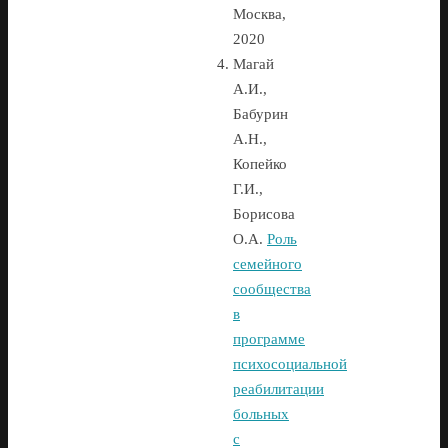
Москва,
2020
Магай
А.И.,
Бабурин
А.Н.,
Копейко
Г.И.,
Борисова
О.А.
Роль
семейного
сообщества
в
программе
психосоциальной
реабилитации
больных
с