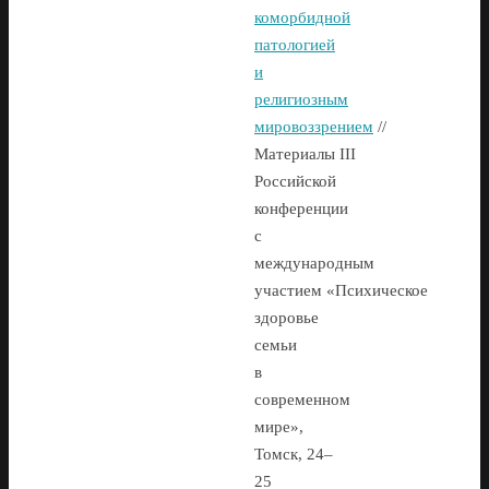
коморбидной
патологией
и
религиозным
мировоззрением
//
Материалы III
Российской
конференции
с
международным
участием «Психическое
здоровье
семьи
в
современном
мире»,
Томск, 24–
25