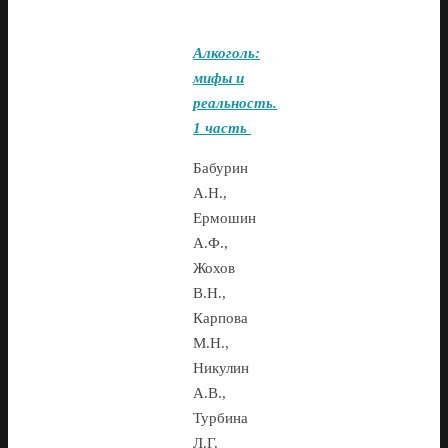
Алкоголь:
мифы и
реальность.
1 часть
Бабурин
А.Н.,
Ермошин
А.Ф.,
Жохов
В.Н.,
Карпова
М.Н.,
Никулин
А.В.,
Турбина
Л.Г.