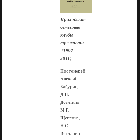
Приходские
семейные
клубы
трезвости
(
1992-
2011)
Протоиерей
Алексий
Бабурин,
Д.П.
Девяткин,
М.Г.
Щепенко,
Н.С.
Вятчанин