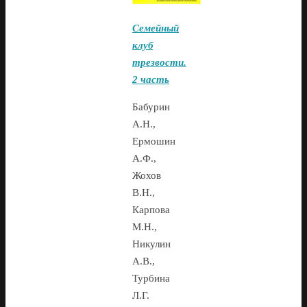
Семейный
клуб
трезвости.
2 часть
Бабурин
А.Н.,
Ермошин
А.Ф.,
Жохов
В.Н.,
Карпова
М.Н.,
Никулин
А.В.,
Турбина
Л.Г.