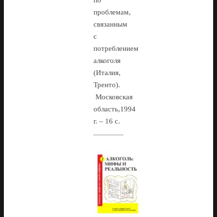
по
проблемам,
связанным
с
потреблением
алкоголя
(Италия,
Тренто).
Московская
область,1994
г. – 16 с.