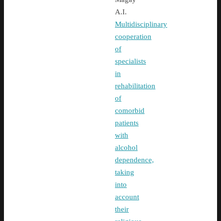
A.I.
Multidisciplinary
cooperation
of
specialists
in
rehabilitation
of
comorbid
patients
with
alcohol
dependence,
taking
into
account
their